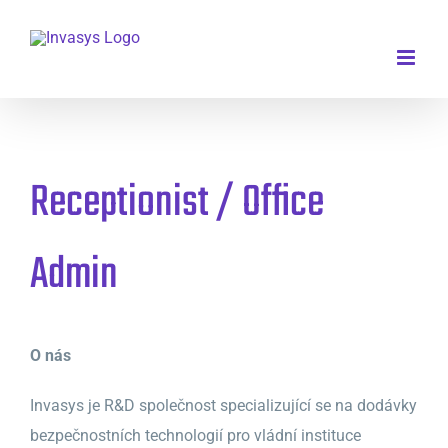
Skip
to
content
Receptionist / Office
Admin
O nás
Invasys je R&D společnost specializující se na dodávky
bezpečnostních technologií pro vládní instituce